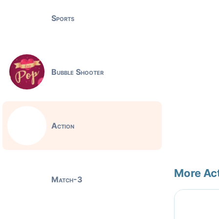
Sports
Bubble Shooter
Action
More Ac
Match-3