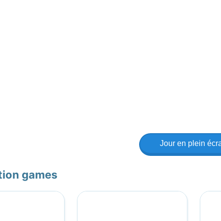
Jour en plein écr
tion games