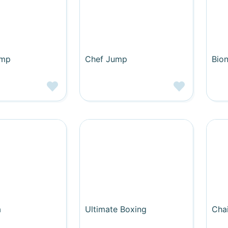
ump
Chef Jump
Bion
a
Ultimate Boxing
Cha