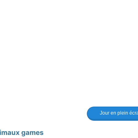
Jour en plein écr
imaux games